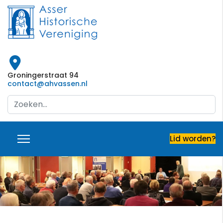
Groningerstraat 94
contact@ahvassen.nl
Search
...
Lid worden?