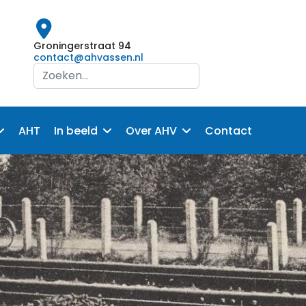
Groningerstraat 94
contact@ahvassen.nl
Search
...
AHT
In beeld
Over AHV
Contact