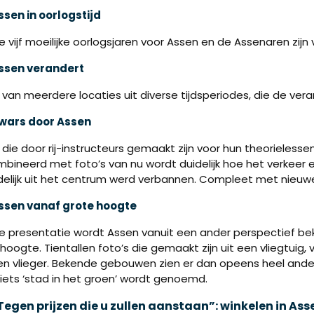
ssen in oorlogstijd
 vijf moeilijke oorlogsjaren voor Assen en de Assenaren zijn 
ssen verandert
 van meerdere locaties uit diverse tijdsperiodes, die de veran
wars door Assen
 die door rij-instructeurs gemaakt zijn voor hun theorieless
bineerd met foto’s van nu wordt duidelijk hoe het verkeer 
delijk uit het centrum werd verbannen. Compleet met nieuwe fo
ssen vanaf grote hoogte
ze presentatie wordt Assen vanuit een ander perspectief be
hoogte. Tientallen foto’s die gemaakt zijn uit een vliegtui
n vlieger. Bekende gebouwen zien er dan opeens heel anders
iets ‘stad in het groen’ wordt genoemd.
Tegen prijzen die u zullen aanstaan”: winkelen in Ass