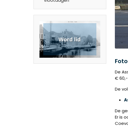
Vlootdagen
Foto
De Ass
€ 60,-
De vo
A
De ges
Er is 
Coevo