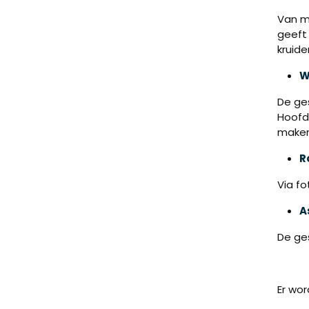
Van m
geeft
kruid
W
De ges
Hoofd
maken
R
Via f
A
De ges
Er wo