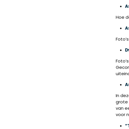
A
Hoe de
A
Foto’s
D
Foto’s
Gecom
uitein
A
In de
grote 
van ee
voor n
“