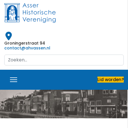
Groningerstraat 94
contact@ahvassen.nl
Search
...
Lid worden?