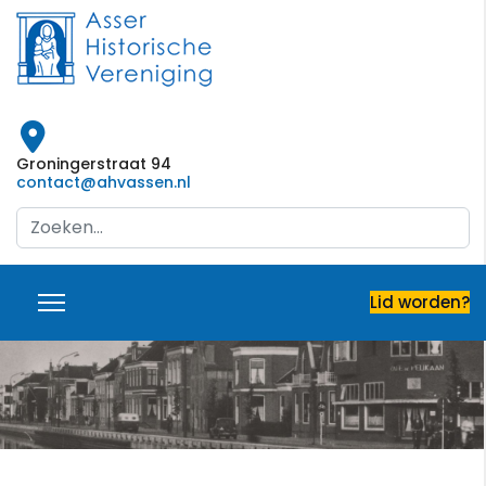
Groningerstraat 94
contact@ahvassen.nl
Search
...
Lid worden?