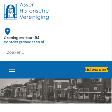
Groningerstraat 94
contact@ahvassen.nl
Search
...
Lid worden?