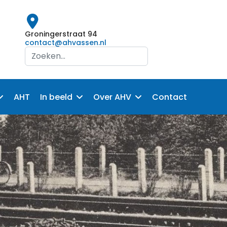
Groningerstraat 94
contact@ahvassen.nl
Search
...
AHT
In beeld
Over AHV
Contact