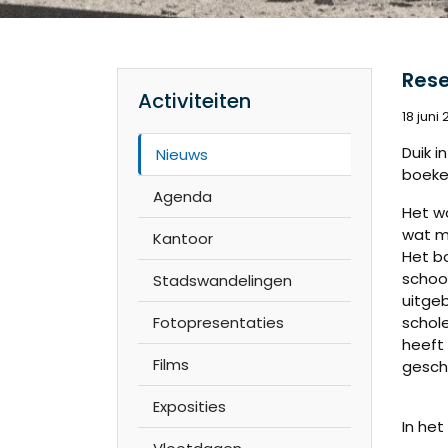
Rese
Activiteiten
18 juni
Duik i
Nieuws
boeke
Agenda
Het wo
wat m
Kantoor
Het bo
school
Stadswandelingen
uitgeb
Fotopresentaties
schole
heeft 
Films
gesch
Exposities
In het