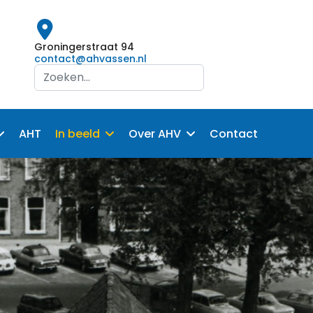
Groningerstraat 94
contact@ahvassen.nl
Search
...
AHT
In beeld
Over AHV
Contact