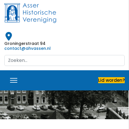
Groningerstraat 94
contact@ahvassen.nl
Search
...
Lid worden?